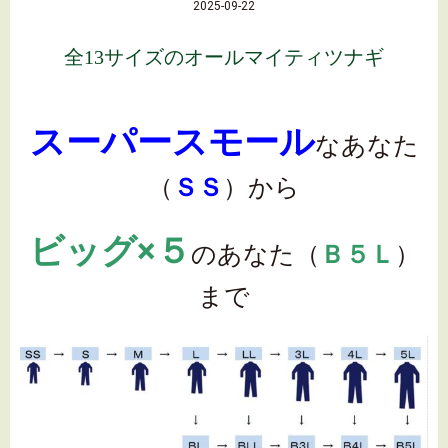
2025-09-22
全13サイズのオールマイティツナギ
スーパースモール
なあなた
（
ＳＳ
）から
ビッグ×５
のあなた（
Ｂ５Ｌ
）
まで