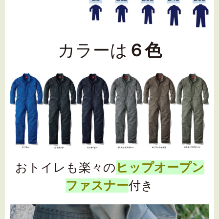
カラーは
６色
おトイレも楽々の
ヒップオープン
ファスナー
付き